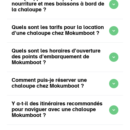
En savoir plus sur Location de chaloupes Mokumboot
nourriture et mes boissons à bord de
Amsterdam Weesper
: Schollenbrugstraat 1
la chaloupe ?
Amsterdam Sud
: Stadionkade 73b
En savoir plus sur Location de chaloupes Mokumboot
Quels sont les tarifs pour la location
d'une chaloupe chez Mokumboot ?
Quels sont les horaires d'ouverture
En savoir plus sur Points d'embarquement Mokumboot
des points d'embarquement de
En savoir plus sur Location de chaloupes Mokumboot
Mokumboot ?
En savoir plus sur Tarifs de location Mokumboot
Comment puis-je réserver une
chaloupe chez Mokumboot ?
Y a-t-il des itinéraires recommandés
En savoir plus sur Horaires d'ouverture Mokumboot
pour naviguer avec une chaloupe
Mokumboot ?