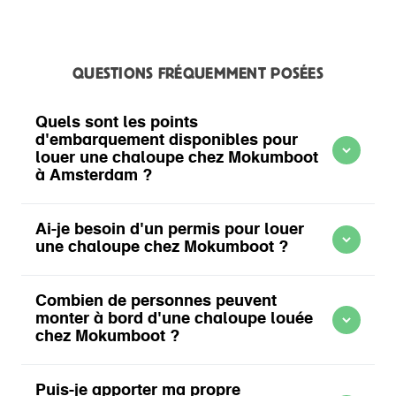
QUESTIONS FRÉQUEMMENT POSÉES
Quels sont les points
d'embarquement disponibles pour
louer une chaloupe chez Mokumboot
à Amsterdam ?
Ai-je besoin d'un permis pour louer
une chaloupe chez Mokumboot ?
Amsterdam Centre
: Nassaukade 351
Combien de personnes peuvent
De Pijp
: Jozef Israëlskade
monter à bord d'une chaloupe louée
chez Mokumboot ?
Amstel
: Mauritskade 1-E
Amsterdam Est
: Mauritskade 65
Puis-je apporter ma propre
Amsterdam RAI
: Wielingenstraat 9