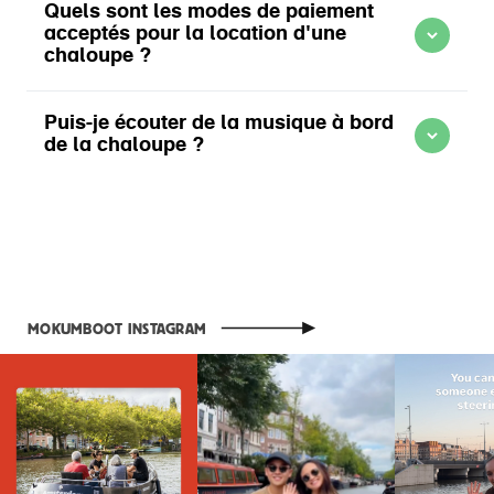
En savoir plus sur Réservation de chaloupes
Quels sont les modes de paiement
Mokumboot
acceptés pour la location d'une
chaloupe ?
Puis-je écouter de la musique à bord
En savoir plus sur Itinéraires de navigation Mokumboot
de la chaloupe ?
En savoir plus sur Modalités de paiement Mokumboot
En savoir plus sur Règlement à bord Mokumboot
MOKUMBOOT INSTAGRAM