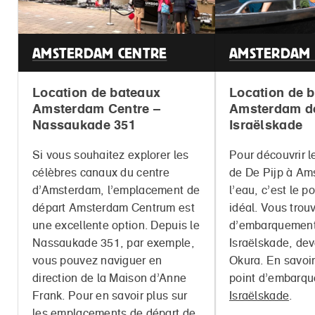
AMSTERDAM CENTRE
AMSTERDAM 
Location de bateaux
Location de 
Amsterdam Centre –
Amsterdam de
Nassaukade 351
Israëlskade
Si vous souhaitez explorer les
Pour découvrir l
célèbres canaux du centre
de De Pijp à Am
d’Amsterdam, l’emplacement de
l’eau, c’est le p
départ Amsterdam Centrum est
idéal. Vous trou
une excellente option. Depuis le
d’embarquement 
Nassaukade 351, par exemple,
Israëlskade, dev
vous pouvez naviguer en
Okura. En savoir
direction de la Maison d’Anne
point d’embarq
Frank. Pour en savoir plus sur
Israëlskade
.
les emplacements de
départ de