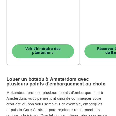
Voir l'itinéraire des
Réserver l
plantations
du Be
Louer un bateau à Amsterdam avec
plusieurs points d'embarquement au choix
Mokumboot propose plusieurs points d’embarquement à
Amsterdam, vous permettant ainsi de commencer votre
croisière où bon vous semble. Par exemple, embarquez
depuis la Gare Centrale pour rejoindre rapidement les
canaux, choisissez l’Amstel pour un départ plus spacieux et