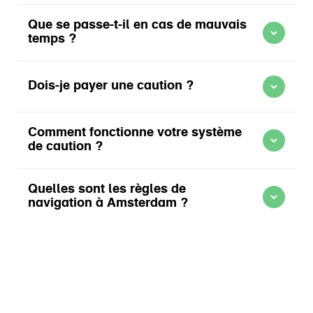
En savoir plus sur Règlementation à bord Mokumboot
Que se passe-t-il en cas de mauvais
temps ?
En savoir plus sur Réservation Mokumboot
Dois-je payer une caution ?
Comment fonctionne votre système
de caution ?
En savoir plus sur Paiement Mokumboot
Quelles sont les règles de
En savoir plus sur Stationnement Mokumboot
navigation à Amsterdam ?
Vous avez réservé et payé en ligne
Il ne vous reste plus qu’à payer la caution sur
Restez toujours à droite (tribord)
place. Celle-ci sera enregistrée comme
Naviguez à une vitesse maximale de 6 km/h
réservation sur votre compte : votre argent reste
Les bateaux-mouches et les bateaux professionnels
disponible, mais est temporairement bloqué. Il
ont la priorité
sera automatiquement débloqué après 24