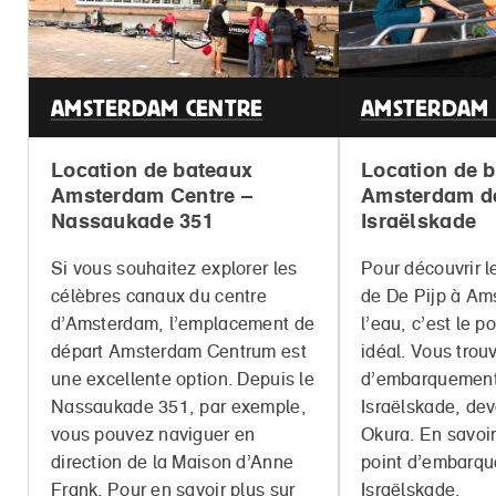
AMSTERDAM CENTRE
AMSTERDAM 
Location de bateaux
Location de 
Amsterdam Centre –
Amsterdam de
Nassaukade 351
Israëlskade
Si vous souhaitez explorer les
Pour découvrir l
célèbres canaux du centre
de De Pijp à Am
d’Amsterdam, l’emplacement de
l’eau, c’est le p
départ Amsterdam Centrum est
idéal. Vous trou
une excellente option. Depuis le
d’embarquement 
Nassaukade 351, par exemple,
Israëlskade, dev
vous pouvez naviguer en
Okura. En savoir
direction de la Maison d’Anne
point d’embarq
Frank. Pour en savoir plus sur
Israëlskade
.