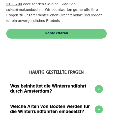
210 5700
oder senden Sie eine E-Mail an
sales@mokumboot.nl
. Wir beantworten gerne alle Ihre
Fragen zu unserer winterlichen Grachtenfahrt und sorgen
für ein unvergessliches Erlebnis.
Kontaktieren
HÄUFIG GESTELLTE FRAGEN
Was beinhaltet die Winterrundfahrt
durch Amsterdam?
Die Winterrundfahrt durch Amsterdam bietet ein
Welche Arten von Booten werden für
einzigartiges Erlebnis, bei dem man die stimmungsvoll
die Winterrundfahrten eingesetzt?