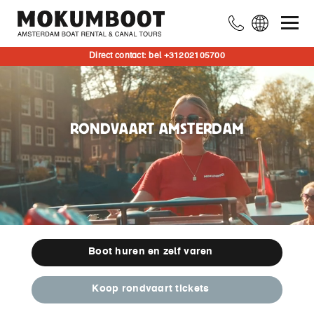
Impression:
Direct contact: bel +31202105700
Self-
drive,
private
boat,
RONDVAART AMSTERDAM
and
Amsterdam
canal
cruise.
No
narration.
Boot huren en zelf varen
Koop rondvaart tickets