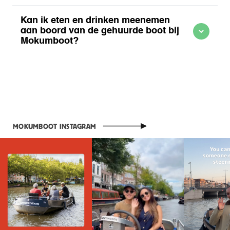
Meer informatie over Bootverhuur Amsterdam Centrum
Kan ik eten en drinken meenemen
aan boord van de gehuurde boot bij
Mokumboot?
website
Meer informatie over Bootverhuur Amsterdam Centrum
MOKUMBOOT INSTAGRAM
website
Meer informatie over Bootverhuur Amsterdam Centrum