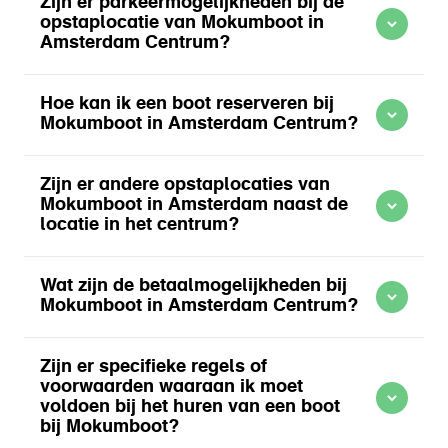
Zijn er parkeermogelijkheden bij de
Meer informatie over Bootverhuur Amsterdam Centrum
opstaplocatie van Mokumboot in
Amsterdam Centrum?
Hoe kan ik een boot reserveren bij
website
Mokumboot in Amsterdam Centrum?
Meer informatie over Bootverhuur Amsterdam Centrum
officiële
Zijn er andere opstaplocaties van
website
Mokumboot in Amsterdam naast de
website
locatie in het centrum?
Meer informatie over Bootverhuur Amsterdam Centrum
Wat zijn de betaalmogelijkheden bij
Meer informatie over Bootverhuur Amsterdam Centrum
Mokumboot in Amsterdam Centrum?
Zijn er specifieke regels of
website
voorwaarden waaraan ik moet
website
voldoen bij het huren van een boot
bij Mokumboot?
Meer informatie over Bootverhuur Amsterdam Centrum