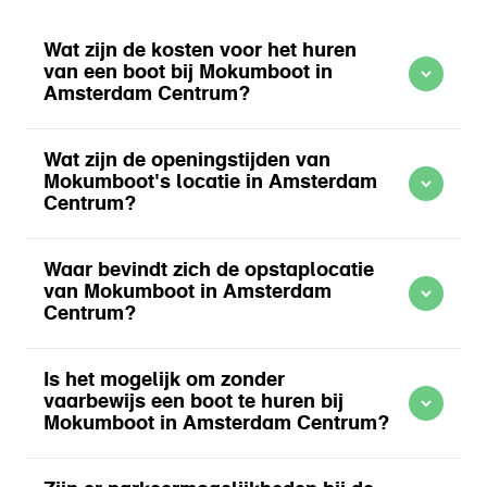
Wat zijn de kosten voor het huren
van een boot bij Mokumboot in
Amsterdam Centrum?
Wat zijn de openingstijden van
Mokumboot's locatie in Amsterdam
Centrum?
officiële website
Waar bevindt zich de opstaplocatie
Meer informatie over Bootverhuur Amsterdam Centrum
van Mokumboot in Amsterdam
Centrum?
Is het mogelijk om zonder
website
vaarbewijs een boot te huren bij
Mokumboot in Amsterdam Centrum?
Meer informatie over Bootverhuur Amsterdam Centrum
website