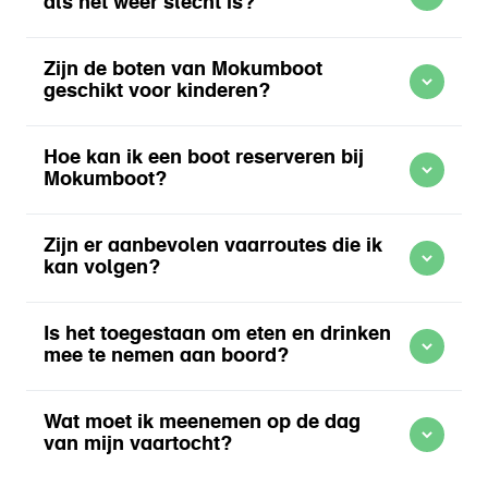
als het weer slecht is?
Meer informatie over Zelf varen Amsterdam
Zijn de boten van Mokumboot
geschikt voor kinderen?
Hoe kan ik een boot reserveren bij
Meer informatie over Zelf varen Amsterdam
Mokumboot?
Meer informatie over Zelf varen Amsterdam
Zijn er aanbevolen vaarroutes die ik
kan volgen?
Meer informatie over Zelf varen Amsterdam
Is het toegestaan om eten en drinken
mee te nemen aan boord?
Meer informatie over Zelf varen Amsterdam
Wat moet ik meenemen op de dag
van mijn vaartocht?