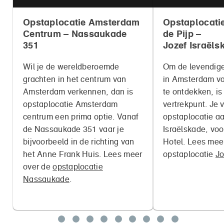
Opstaplocatie Amsterdam
Opstaplocati
Centrum – Nassaukade
de Pijp –
351
Jozef Israëls
Wil je de wereldberoemde
Om de levendige
grachten in het centrum van
in Amsterdam va
Amsterdam verkennen, dan is
te ontdekken, is 
opstaplocatie Amsterdam
vertrekpunt. Je 
centrum een prima optie. Vanaf
opstaplocatie a
de Nassaukade 351 vaar je
Israëlskade, voo
bijvoorbeeld in de richting van
Hotel. Lees mee
het Anne Frank Huis. Lees meer
opstaplocatie
Jo
over de
opstaplocatie
Nassaukade
.